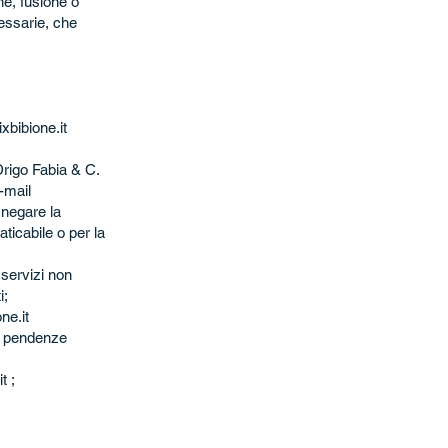
ne, fusione o
cessarie, che
xbibione.it
 Drigo Fabia & C.
-mail
 negare la
ticabile o per la
 servizi non
i;
ne.it
no pendenze
it
;