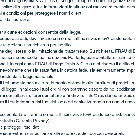
FRAU di Drigo Fabia & C. s.a.s si sia già impegnata nella riorganizzazio
inoltre divulgare le tue informazioni in situazioni ragionevolmente ne
e condizioni per proteggere i nostri clienti.
i dati personali:
:
 per alcune eccezioni consentite dalla legge.
accesso ai dati, devi inviare una e-mail all’indirizzo:
info@residencefeni
re pretesa una richiesta per iscritto;
ione degli stessi o la limitazione del trattamento. Su richiesta, FRAU di
mazioni secondo le tue indicazioni. Per farlo, puoi contattarci tramite e
ne.it
In ogni caso FRAU di Drigo Fabia & C. s.a.s si riserva il diritto di
ionevolmente che sia stata fatta in cattiva fede, sia estremamente impra
chiesto dalla legge nazionale;
l trattamento non sia strettamente collegato alla fornitura di prodotti o
 legge. In tal caso i tuoi ordini non potranno essere da noi soddisfatt
otrai contattarci, o farci contattare all’indirizzo:
info@residencefenixbibio
uare il trasferimento dei tuoi dati solo ed esclusivamente se non vi so
uoi contattarci tramite e-mail all’indirizzo:
info@residencefenixbibione.
controllo (Garante Privacy).
protegge i tuoi dati:
risce estrema importanza alla sicurezza dei tuoi dati personali.