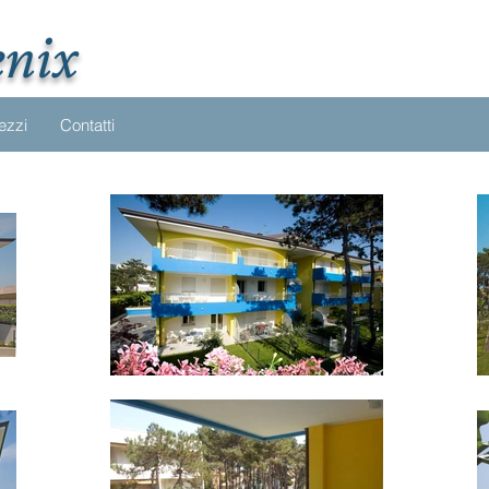
enix
rezzi
Contatti