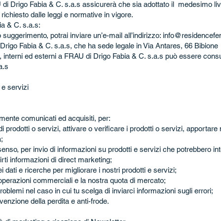
AU di Drigo Fabia & C. s.a.s assicurerà che sia adottato il medesimo liv
ichiesto dalle leggi e normative in vigore.
a & C. s.a.s:
ggerimento, potrai inviare un’e-mail all’indirizzo:
info@residencefeni
 Drigo Fabia & C. s.a.s, che ha sede legale in Via Antares, 66 Bibione
, interni ed esterni a FRAU di Drigo Fabia & C. s.a.s può essere consu
a.s
 e servizi
ramente comunicati ed acquisiti, per:
i prodotti o servizi, attivare o verificare i prodotti o servizi, apportar
;
nsenso, per invio di informazioni su prodotti e servizi che potrebbero in
irti informazioni di direct marketing;
i dati e ricerche per migliorare i nostri prodotti e servizi;
e operazioni commerciali e la nostra quota di mercato;
roblemi nel caso in cui tu scelga di inviarci informazioni sugli errori;
venzione della perdita e anti-frode.