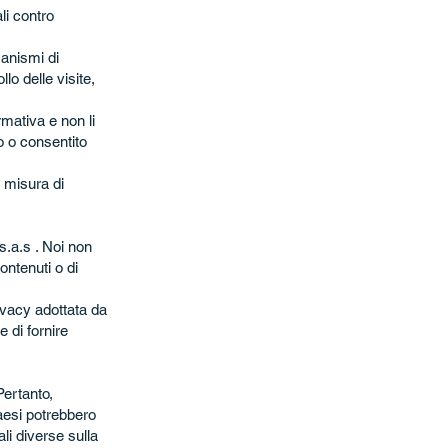
li contro
canismi di
lo delle visite,
rmativa e non li
o o consentito
 misura di
s.a.s . Noi non
ontenuti o di
ivacy adottata da
 di fornire
Pertanto,
 Paesi potrebbero
li diverse sulla