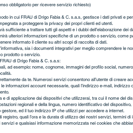
nso obbligatorio per ricevere servizio richiesto)
odo in cui FRAU di Drigo Fabia & C. s.a.s, gestisce i dati privati e pe
pegnata a proteggere la privacy dei propri clienti ed utenti.
ufficiente a trattare tutti gli aspetti e i dubbi dell’elaborazione dei da
nirà ulteriori informazioni specifiche di un prodotto o servizio, come p
enere informato il cliente su altri scopi di raccolta di dati.
 l’informativa, sia i documenti integrativi per meglio comprendere le no
o prodotto o servizio.
 FRAU di Drigo Fabia & C. s.a.s:
onali, ad esempio: nome, cognome, immagini del profilo social, numero 
calità.
rettamente da te. Numerosi servizi consentono all’utente di creare acco
 le informazioni account necessarie, quali l’indirizzo e-mail, indirizzo d
ento.
 di applicazione dai dispositivi che utilizzerai, tra cui il nome del di
stazioni regionali e della lingua, numero identificativo del dispositivo,
uo gestore, ed il tuo indirizzo IP che utilizzi per accedere a internet.
gistro, quali l’ora e la durata di utilizzo dei nostri servizi, termini di
ri servizi e qualsiasi informazione memorizzata nei cookies che abbi