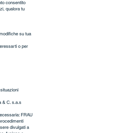
nto consentito
zi, qualora tu
e modifiche su tua
teressarti o per
 situazioni
 & C. s.a.s
 necessaria: FRAU
 procedimenti
sere divulgati a