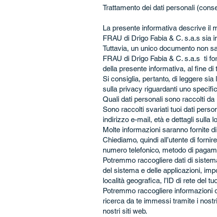
Trattamento dei dati personali (conse
La presente informativa descrive il m
FRAU di Drigo Fabia & C. s.a.s sia im
Tuttavia, un unico documento non sarà s
FRAU di Drigo Fabia & C. s.a.s ti for
della presente informativa, al fine di t
Si consiglia, pertanto, di leggere sia
sulla privacy riguardanti uno specific
Quali dati personali sono raccolti da
Sono raccolti svariati tuoi dati pers
indirizzo e-mail, età e dettagli sulla lo
Molte informazioni saranno fornite di
Chiediamo, quindi all’utente di fornire
numero telefonico, metodo di pagam
Potremmo raccogliere dati di sistema e
del sistema e delle applicazioni, impo
località geografica, l’ID di rete del t
Potremmo raccogliere informazioni di re
ricerca da te immessi tramite i nost
nostri siti web.