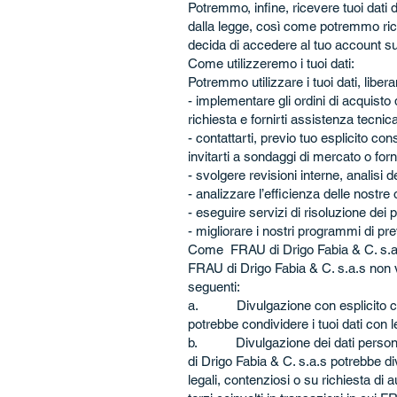
Potremmo, infine, ricevere tuoi dati
dalla legge, così come potremmo ricev
decida di accedere al tuo account sui
Come utilizzeremo i tuoi dati:
Potremmo utilizzare i tuoi dati, libe
- implementare gli ordini di acquisto d
richiesta e fornirti assistenza tecnica
- contattarti, previo tuo esplicito co
invitarti a sondaggi di mercato o forn
- svolgere revisioni interne, analisi de
- analizzare l’efficienza delle nostr
- eseguire servizi di risoluzione dei p
- migliorare i nostri programmi di pre
Come FRAU di Drigo Fabia & C. s.a.s
FRAU di Drigo Fabia & C. s.a.s non ven
seguenti:
a. Divulgazione con esplicito cons
potrebbe condividere i tuoi dati con l
b. Divulgazione dei dati personali 
di Drigo Fabia & C. s.a.s potrebbe div
legali, contenziosi o su richiesta di 