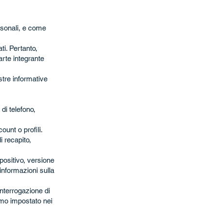
rsonali, e come
ti. Pertanto,
arte integrante
stre informative
di telefono,
unt o profili.
i recapito,
spositivo, versione
 informazioni sulla
 interrogazione di
amo impostato nei