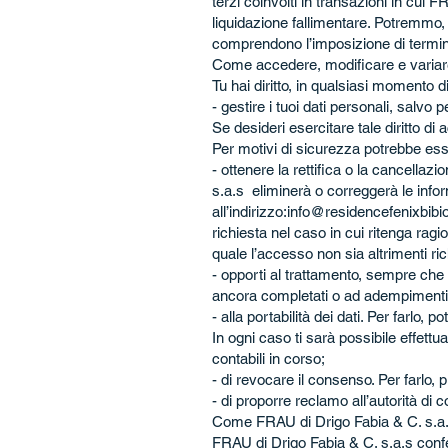
terzi coinvolti in transazioni in cui 
liquidazione fallimentare. Potremmo, 
comprendono l’imposizione di termini 
Come accedere, modificare e variare 
Tu hai diritto, in qualsiasi momento di
- gestire i tuoi dati personali, salvo
Se desideri esercitare tale diritto di 
Per motivi di sicurezza potrebbe esse
- ottenere la rettifica o la cancellaz
s.a.s eliminerà o correggerà le infor
all’indirizzo:
info@residencefenixbibio
richiesta nel caso in cui ritenga rag
quale l’accesso non sia altrimenti ri
- opporti al trattamento, sempre che i
ancora completati o ad adempimenti di
- alla portabilità dei dati. Per farlo, p
In ogni caso ti sarà possibile effett
contabili in corso;
- di revocare il consenso. Per farlo, p
- di proporre reclamo all’autorità di 
Come FRAU di Drigo Fabia & C. s.a.s 
FRAU di Drigo Fabia & C. s.a.s confe