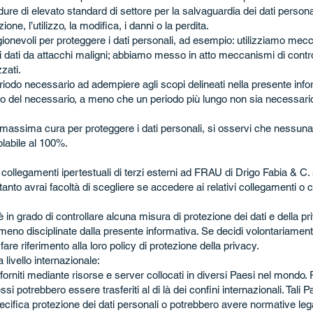
ure di elevato standard di settore per la salvaguardia dei dati persona
one, l’utilizzo, la modifica, i danni o la perdita.
ragionevoli per proteggere i dati personali, ad esempio: utilizziamo mec
 i dati da attacchi maligni; abbiamo messo in atto meccanismi di control
zati.
eriodo necessario ad adempiere agli scopi delineati nella presente info
o del necessario, a meno che un periodo più lungo non sia necessari
 massima cura per proteggere i dati personali, si osservi che nessuna
olabile al 100%.
 collegamenti ipertestuali di terzi esterni ad FRAU di Drigo Fabia & C. 
anto avrai facoltà di scegliere se accedere ai relativi collegamenti o c
in grado di controllare alcuna misura di protezione dei dati e della pr
eno disciplinate dalla presente informativa. Se decidi volontariamente
fare riferimento alla loro policy di protezione della privacy.
 livello internazionale:
forniti mediante risorse e server collocati in diversi Paesi nel mondo. 
essi potrebbero essere trasferiti al di là dei confini internazionali. Tali
ecifica protezione dei dati personali o potrebbero avere normative lega