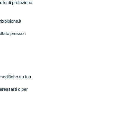
ello di protezione
xbibione.it
ltato presso i
e modifiche su tua
teressarti o per