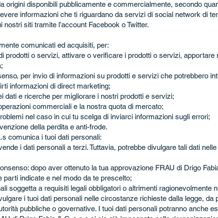
 da origini disponibili pubblicamente e commercialmente, secondo qua
ere informazioni che ti riguardano da servizi di social network di ter
 nostri siti tramite l’account Facebook o Twitter.
ramente comunicati ed acquisiti, per:
i prodotti o servizi, attivare o verificare i prodotti o servizi, apportar
;
nsenso, per invio di informazioni su prodotti e servizi che potrebbero in
irti informazioni di direct marketing;
i dati e ricerche per migliorare i nostri prodotti e servizi;
e operazioni commerciali e la nostra quota di mercato;
roblemi nel caso in cui tu scelga di inviarci informazioni sugli errori;
venzione della perdita e anti-frode.
 comunica i tuoi dati personali:
de i dati personali a terzi. Tuttavia, potrebbe divulgare tali dati nelle
enso: dopo aver ottenuto la tua approvazione FRAU di Drigo Fabia
e parti indicate e nel modo da te prescelto;
soggetta a requisiti legali obbligatori o altrimenti ragionevolmente
ulgare i tuoi dati personali nelle circostanze richieste dalla legge, da
autorità pubbliche o governative. I tuoi dati personali potranno anche es